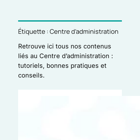
e
c
h
Étiquette :
Centre d’administration
e
r
Retrouve ici tous nos contenus
c
liés au Centre d’administration :
h
tutoriels, bonnes pratiques et
e
conseils.