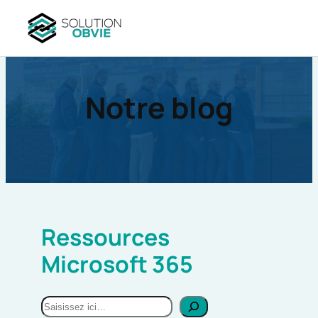
Aller
au
contenu
Notre blog
Ressources
Microsoft 365
R