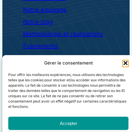
Notre équipage
Notre blog
Méthodologie et réalisations
Événements
Liens utiles
Gérer le consentement
Mentions légales
Pour offrir les meilleures expériences, nous utilisons des technologies
Politique de confidentialité
telles que les cookies pour stocker et/ou accéder aux informations des
appareils. Le fait de consentir à ces technologies nous permettra de
Charte de sécurité
traiter des données telles que le comportement de navigation ou les ID
uniques sur ce site. Le fait de ne pas consentir ou de retirer son
consentement peut avoir un effet négatif sur certaines caractéristiques
CGU
et fonctions.
Plan du site
Accepter