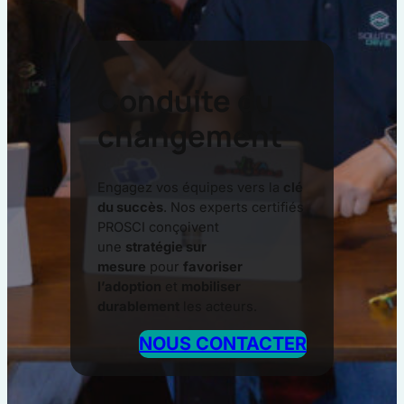
Conduite du
changement
Engagez vos équipes vers la
clé
du succès
. Nos experts certifiés
PROSCI conçoivent
une
stratégie sur
mesure
pour
favoriser
l’adoption
et
mobiliser
durablement
les acteurs.
NOUS CONTACTER