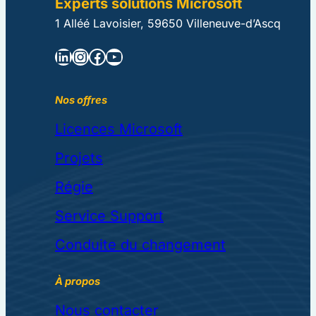
Experts solutions Microsoft
1 Alléé Lavoisier, 59650 Villeneuve-d’Ascq
LinkedIn
Instagram
Facebook
YouTube
Nos offres
Licences Microsoft
Projets
Régie
Service Support
Conduite du changement
À propos
Nous contacter