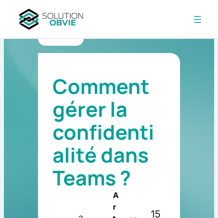
Aller
au
RETOUR
contenu
Comment
gérer la
confidenti
alité dans
Teams ?
A
r
15