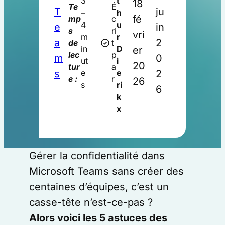
3
t
18
Te
É
T
ju
–
h
fé
mp
c
4
u
e
in
s
ri
vri
m
r
a
2
de
t
in
D
er
lec
p
m
0
ut
i
20
tur
a
s
2
e
e
e :
r
26
s
ri
6
k
x
Gérer la confidentialité dans
Microsoft Teams sans créer des
centaines d’équipes, c’est un
casse-tête n’est-ce-pas ?
Alors voici les 5 astuces des