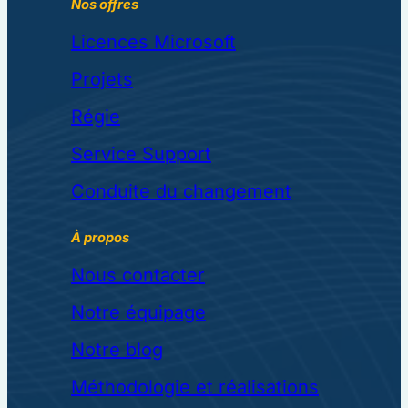
Nos offres
Licences Microsoft
Projets
Régie
Service Support
Conduite du changement
À propos
Nous contacter
Notre équipage
Notre blog
Méthodologie et réalisations