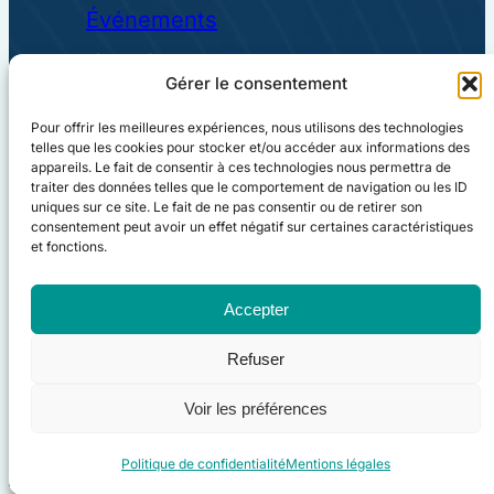
Événements
Liens utiles
Gérer le consentement
Mentions légales
Pour offrir les meilleures expériences, nous utilisons des technologies
Politique de confidentialité
telles que les cookies pour stocker et/ou accéder aux informations des
appareils. Le fait de consentir à ces technologies nous permettra de
Charte de sécurité
traiter des données telles que le comportement de navigation ou les ID
uniques sur ce site. Le fait de ne pas consentir ou de retirer son
consentement peut avoir un effet négatif sur certaines caractéristiques
CGU
et fonctions.
Plan du site
Accepter
Refuser
Voir les préférences
©Solution Obvie 2025
Politique de confidentialité
Mentions légales