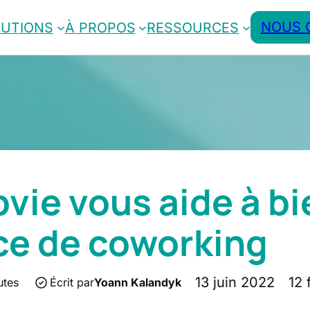
NOUS 
LUTIONS
À PROPOS
RESSOURCES
vie vous aide à bi
ce de coworking
13 juin 2022
12 
utes
Écrit par
Yoann Kalandyk