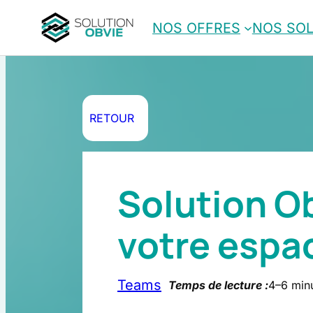
Aller
NOS OFFRES
NOS SO
au
contenu
RETOUR
Solution Ob
votre espa
Teams
Temps de lecture :
4–6 min