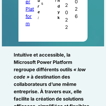
u
r
n
er
0
s
2
r
d
Plat
2
e
y
0
for
6
:
k
2
m
2
Intuitive et accessible, la
Microsoft Power Platform
regroupe différents outils
« low
code »
à destination des
collaborateurs d’une même
entreprise. À travers eux, elle
facilite la création de solutions