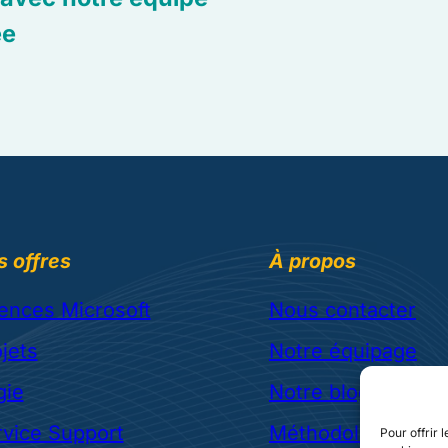
ée
 offres
À propos
ences Microsoft
Nous contacter
jets
Notre équipage
gie
Notre blog
rvice Support
Méthodologie et ré
Pour offrir 