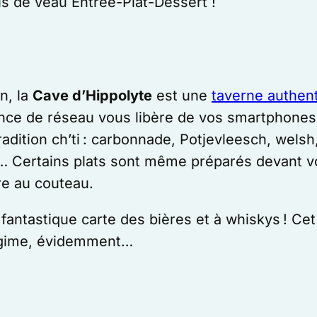
ris de veau Entrée-Plat-Dessert !
n, la
Cave d’Hippolyte
est une
taverne authen
ce de réseau vous libère de vos smartphones !
tradition ch’ti : carbonnade, Potjevleesch, wels
s… Certains plats sont même préparés devant vo
are au couteau.
 fantastique carte des bières et à whiskys ! Ce
régime, évidemment…