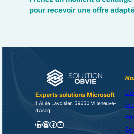
pour recevoir une offre adapt
Nos
Lic
Experts solutions Microsoft
1 Alléé Lavoisier, 59650 Villeneuve-
Pro
d’Ascq
Ré
LinkedIn
Instagram
Facebook
YouTube
Se