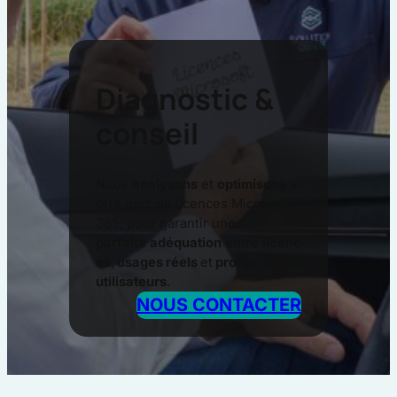
Diagnostic &
conseil
Nous
analysons
et
optimisons
v
otre parc de licences Microsoft
365, pour garantir une
parfaite
adéquation
entre
licenc
es
,
usages réels
et
profils
utilisateurs
.
NOUS CONTACTER