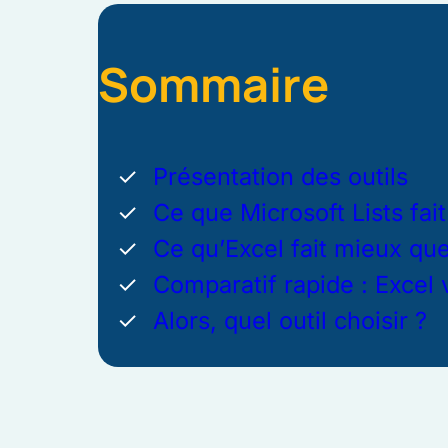
Sommaire
Présentation des outils
Ce que Microsoft Lists fai
Ce qu’Excel fait mieux que
Comparatif rapide : Excel v
Alors, quel outil choisir ?