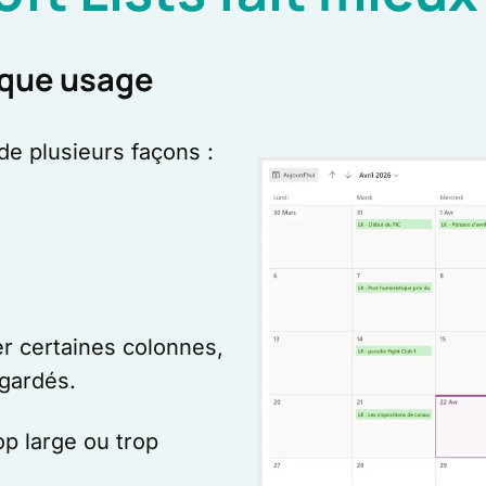
aque usage
e plusieurs façons :
r certaines colonnes,
gardés.
op large ou trop