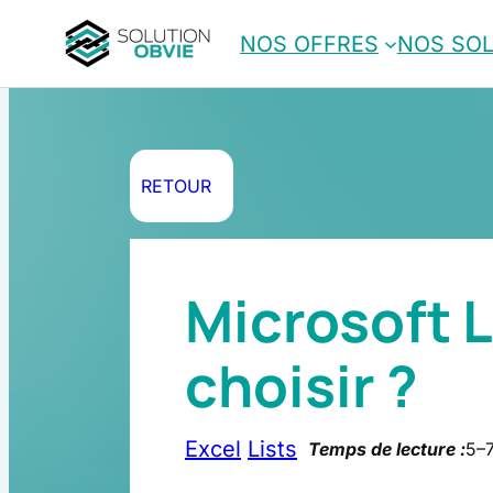
Aller
NOS OFFRES
NOS SO
au
contenu
RETOUR
Microsoft L
choisir ?
Excel
Lists
Temps de lecture :
5–7