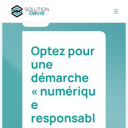
Aller
au
RETOUR
contenu
Optez pour
une
démarche
« numériqu
e
responsabl