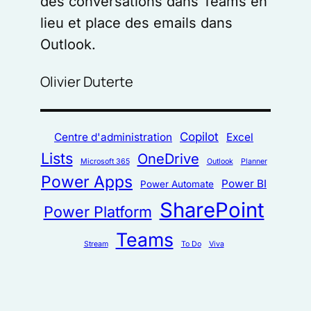
des conversations dans Teams en
lieu et place des emails dans
Outlook.
Olivier Duterte
Copilot
Centre d'administration
Excel
Lists
OneDrive
Microsoft 365
Outlook
Planner
Power Apps
Power BI
Power Automate
SharePoint
Power Platform
Teams
Stream
To Do
Viva